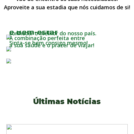
Aproveite a sua estadia que nós cuidamos de si!
Turismo Sénior
Turismo de Lazer
Chegou o momento de cuidar de si! Venha
Turismo de Saúde
e Bem-estar
conhecer o melhor do nosso país.
A combinação perfeita entre
Sinta-se bem consigo mesmo!
a sua saúde e o prazer de viajar!
Últimas Notícias