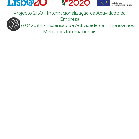
ONDE ESTAMOS
Projecto 2150 - Internacionalização da Actividade da
R. Adelino Amaro da Costa
Empresa
Loja 14, Ouressa
Projecto 042084 - Expansão da Actividade da Empresa nos
Mercados Internacionais
2725-208 Mem-Martins
Portugal
CONTACTOS
+351 964 631 583
* (*Custo de chamada para rede
móvel nacional)
+351 21 011 49 93
**(**Custo de chamada para rede fixa
nacional)
backoffice@tourism-for-all.com
MAPA DO SITE
Quem somos
Blog
Serviços
Contactos