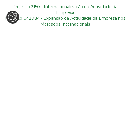
móvel nacional)
Projecto 2150 - Internacionalização da Actividade da
Empresa
+351 21 011 49 93
**(**Custo de chamada para rede fixa
Projecto 042084 - Expansão da Actividade da Empresa nos
nacional)
Mercados Internacionais
backoffice@tourism-for-all.com
MAPA DO SITE
Quem somos
Blog
Serviços
Contactos
Roteiros
Condições gerais
Sobre Portugal