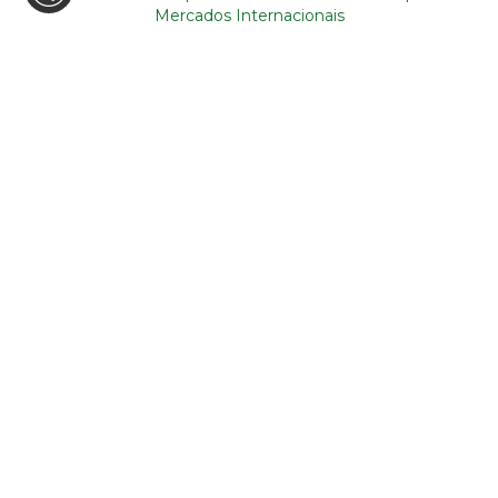
Mercados Internacionais
Li e aceito a
política de privacidade
referente à utilização dos
meus dados
ENVIAR
© TOURISMFORALL 2026. COM TODOS OS DIREITOS
RESERVADOS | DESIGN BY
ATIVAIT
| DEVELOPMENT BY