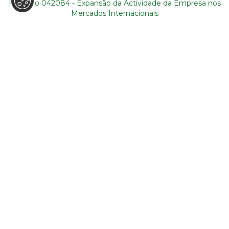
Projecto 042084 - Expansão da Actividade da Empresa nos
Mercados Internacionais
Li e aceito a
política de privacidade
referente à utilização dos
meus dados
ENVIAR
© TOURISMFORALL 2026. COM TODOS OS DIREITOS
RESERVADOS | DESIGN BY
ATIVAIT
| DEVELOPMENT BY
DESIGNBINÁRIO
|
POLÍTICA DE PRIVACIDADE
|
LIVRO DE
RECLAMAÇÕES