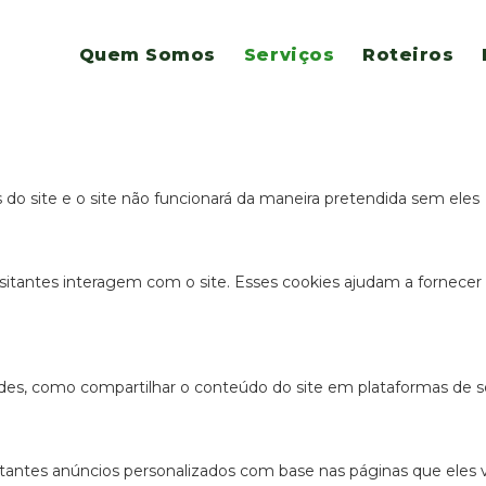
es para este website.
Quem Somos
Serviços
Roteiros
s e funcionais, para lhe oferecer uma boa experiência de navegaç
s do site e o site não funcionará da maneira pretendida sem eles
sitantes interagem com o site. Esses cookies ajudam a fornecer
ades, como compartilhar o conteúdo do site em plataformas de so
antes anúncios personalizados com base nas páginas que eles vis