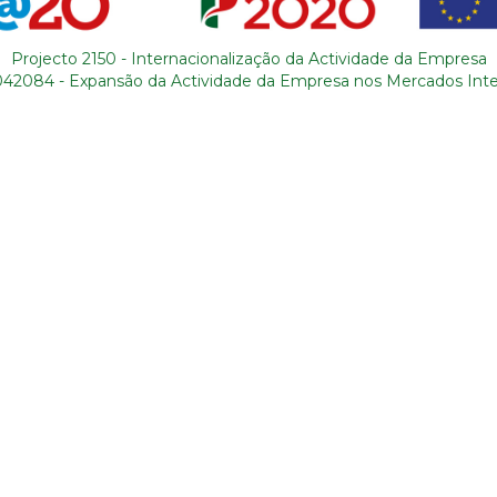
natureza são a combinação perfeita p
Projecto 2150 - Internacionalização da Actividade da Empresa
042084 - Expansão da Actividade da Empresa nos Mercados Inte
 à sua disposição roteiros que inclue
enha uma estadia tranquila à beira-
da natureza,
você escolhe e nós preparamos tudo
Aproveite e divirta-se!