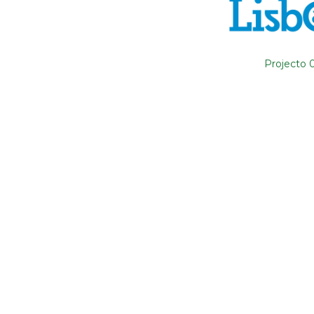
Projecto 
ONDE ESTAMOS
CONTA
R. Adelino Amaro da Costa
+351 
Loja 14, Ouressa
chama
2725-208 Mem-Martins
nacion
Portugal
+351 2