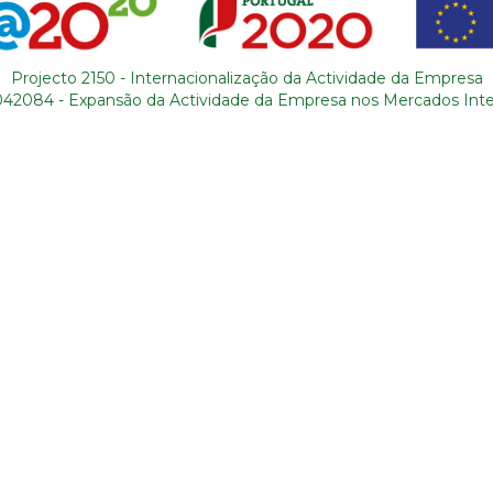
Projecto 2150 - Internacionalização da Actividade da Empresa
042084 - Expansão da Actividade da Empresa nos Mercados Inte
CTOS
MAPA DO SITE
964 631 583
* (*Custo de
Quem somos
Blog
da para rede móvel
Serviços
Contactos
al)
Roteiros
Condições 
1 011 49 93
**(**Custo de
Sobre Portugal