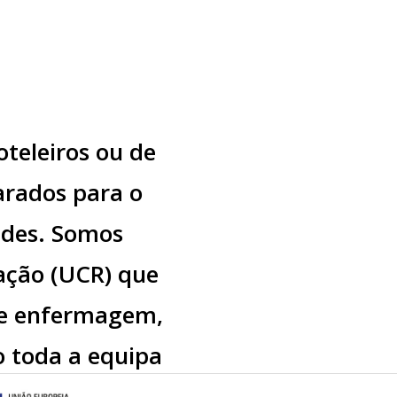
oteleiros ou de
arados para o
ades. Somos
ação (UCR) que
de enfermagem,
o toda a equipa
mForAll.